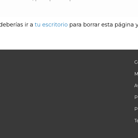
eberías ir a
tu escritorio
para borrar esta página 
C
M
A
P
P
T