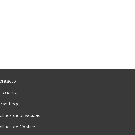
ontacto
i cuenta
viso Legal
olítica de privacidad
olítica de Cookies