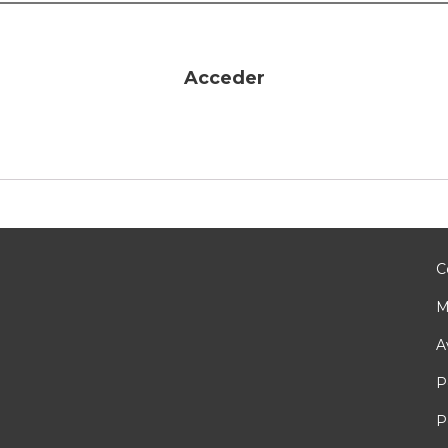
Acceder
C
M
A
P
P