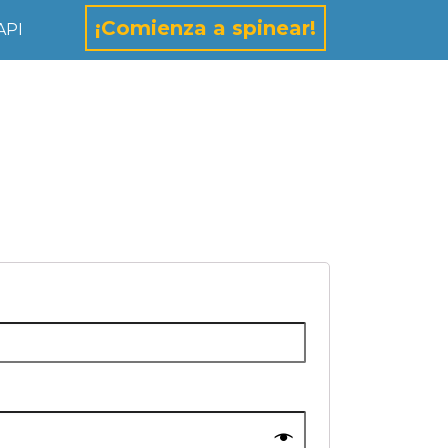
¡Comienza a spinear!
API